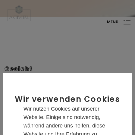
M
E
N
Ü
Gesicht
Behandlung & Pflege
Unsere diplomierten Kosmetikerinnen beraten Sie
Wir verwenden Cookies
gerne eingehend hinsichtlich der perfekten
Behandlung für Sie. Wir garantieren eine erstklassige
Wir nutzen Cookies auf unserer
Durchführung mit modernsten Geräten und
Website. Einige sind notwendig,
hochqualitativen Produkten.
während andere uns helfen, diese
Website und Ihre Erfahrung zu